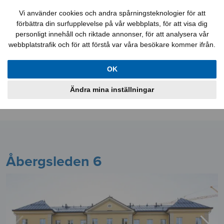
Felanmälan
Kontakt
Mina sidor
Vi använder cookies och andra spårningsteknologier för att
förbättra din surfupplevelse på vår webbplats, för att visa dig
personligt innehåll och riktade annonser, för att analysera vår
webbplatstrafik och för att förstå var våra besökare kommer ifrån.
Lediga jobb
Aktuellt
Lägenheter
OK
Lokaler
Bostadskö
Information
Ändra mina inställningar
Om oss
Åbergsleden 6