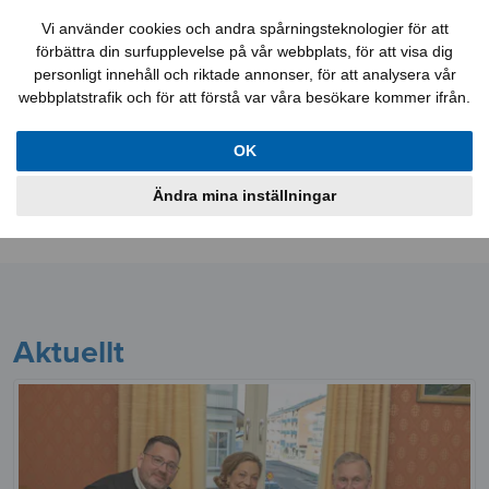
Felanmälan
Kontakt
Mina sidor
Vi använder cookies och andra spårningsteknologier för att
förbättra din surfupplevelse på vår webbplats, för att visa dig
personligt innehåll och riktade annonser, för att analysera vår
webbplatstrafik och för att förstå var våra besökare kommer ifrån.
Lediga jobb
Aktuellt
Lägenheter
OK
Lokaler
Bostadskö
Information
Ändra mina inställningar
Om oss
Aktuellt