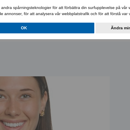
andra spårningsteknologier för att förbättra din surfupplevelse på vår we
ade annonser, för att analysera vår webbplatstrafik och för att förstå va
Lediga jobb
Aktuellt
Lägenheter
Loka
OK
Ändra min
Om oss