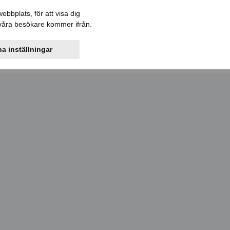
Felanmälan
Kontakt
Mina sidor
bbplats, för att visa dig
r våra besökare kommer ifrån.
ler
Bostadskö
Information
a inställningar