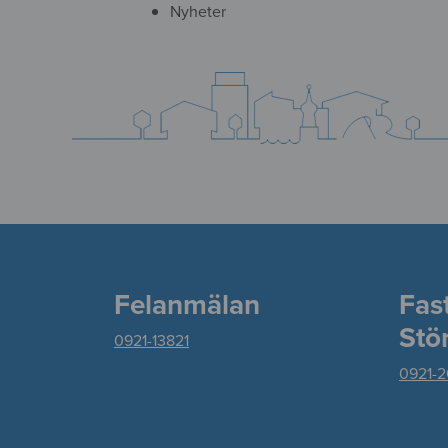
Nyheter
Felanmälan
Fas
Stö
0921-13821
0921-2