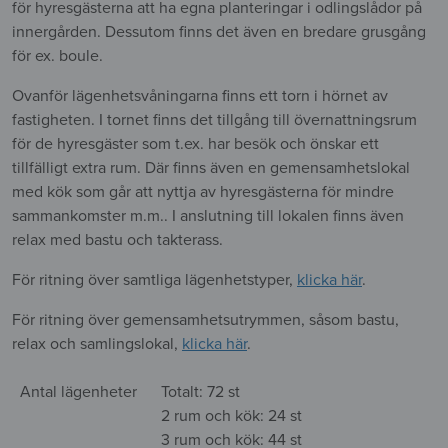
för hyresgästerna att ha egna planteringar i odlingslådor på
innergården. Dessutom finns det även en bredare grusgång
för ex. boule.
Ovanför lägenhetsvåningarna finns ett torn i hörnet av
fastigheten. I tornet finns det tillgång till övernattningsrum
för de hyresgäster som t.ex. har besök och önskar ett
tillfälligt extra rum. Där finns även en gemensamhetslokal
med kök som går att nyttja av hyresgästerna för mindre
sammankomster m.m.. I anslutning till lokalen finns även
relax med bastu och takterass.
För ritning över samtliga lägenhetstyper,
klicka här
.
För ritning över gemensamhetsutrymmen, såsom bastu,
relax och samlingslokal,
klicka här
.
Antal lägenheter
Totalt: 72 st
2 rum och kök: 24 st
3 rum och kök: 44 st