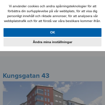
Felanmälan
Kontakt
Mina sidor
Vi använder cookies och andra spårningsteknologier för att
förbättra din surfupplevelse på vår webbplats, för att visa dig
personligt innehåll och riktade annonser, för att analysera vår
webbplatstrafik och för att förstå var våra besökare kommer ifrån.
Lediga jobb
Aktuellt
Lägenheter
OK
Lokaler
Bostadskö
Information
Ändra mina inställningar
Om oss
Kungsgatan 43