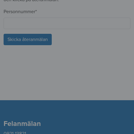
Personnummer*
Skicka återanmälan
Felanmälan
0921-13821