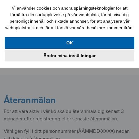
Felanmälan
Kontakt
Mina sidor
Vi använder cookies och andra spårningsteknologier för att
förbättra din surfupplevelse på vår webbplats, för att visa dig
personligt innehåll och riktade annonser, för att analysera vår
webbplatstrafik och för att förstå var våra besökare kommer ifrån.
Lediga jobb
Aktuellt
Lägenheter
OK
Lokaler
Bostadskö
Information
Ändra mina inställningar
Om oss
Återanmälan
För att vara aktiv i vår kö ska du återanmäla dig senast 3
månader efter registrering eller senaste återanmälan.
Vänligen fyll i ditt personnummer (ÅÅMMDD-XXXX) nedan
och klicka på återanmälan.